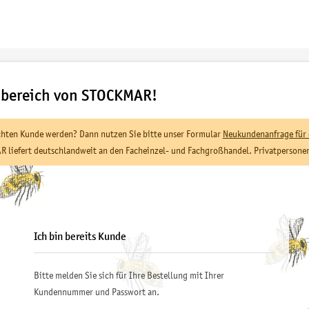
sbereich von STOCKMAR!
ten Kunde werden? Dann nutzen Sie bitte unser Formular
Neukundenanfrage für 
R liefert deutschlandweit an den Facheinzel- und Fachgroßhandel. Privatpersonen 
Ich bin bereits Kunde
Bitte melden Sie sich für Ihre Bestellung mit Ihrer
Kundennummer und Passwort an.