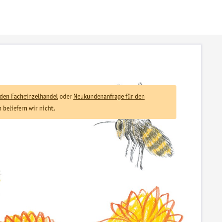
den Facheinzelhandel
oder
Neukundenanfrage für den
beliefern wir nicht.